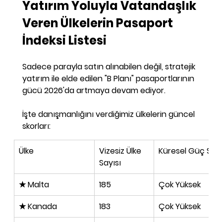
Yatırım Yoluyla Vatandaşlık 
Veren Ülkelerin Pasaport 
İndeksi Listesi
Sadece parayla satın alınabilen değil, stratejik 
yatırım ile elde edilen "B Planı" pasaportlarının 
gücü 2026'da artmaya devam ediyor. 
İşte danışmanlığını verdiğimiz ülkelerin güncel 
skorları:
Ülke
Vizesiz Ülke 
Küresel Güç
Sevi
Sayısı
★ Malta
185
Çok Yüksek
★ Kanada
183
Çok Yüksek