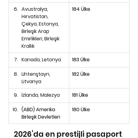
Avustralya, 
184 Ülke
Hırvatistan, 
Çekya, Estonya, 
Birleşik Arap 
Emirlikleri, Birleşik 
Krallık
Kanada
, Letonya
183 Ülke
Lihtenştayn, 
182 Ülke
Litvanya
İzlanda, Malezya
181 Ülke
(ABD) Amerika 
180 Ülke
Birleşik Devletleri 
2026’da en prestijli pasaport 