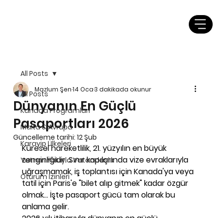
All Posts
Mazlum Şen
14 Oca
3 dakikada okunur
All Posts
Dünyanın En Güçlü
Kanada Programları
Pasaportları 2026
Malta & Avrupa
Güncelleme tarihi:
12 Şub
Karayip Ülkeleri
Küresel hareketlilik, 21. yüzyılın en büyük 
zenginliğidir. Sınır kapılarında vize evraklarıyla 
Yatırım Yoluyla Vatandaşlık
uğraşmamak, iş toplantısı için Kanada'ya veya 
Oturum İzinleri
tatil için Paris'e "bilet alıp gitmek" kadar özgür 
olmak... İşte pasaport gücü tam olarak bu 
anlama gelir. 