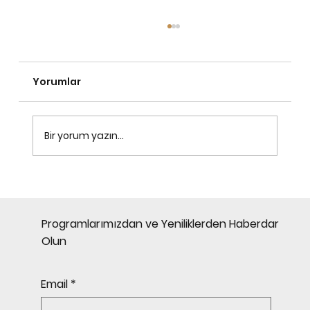
Yorumlar
Bir yorum yazın...
İkinci Vatandaşlık ile Küresel
Hareketlilik Nasıl Artırılır?
Programlarımızdan ve Yeniliklerden Haberdar
Olun
Email
*