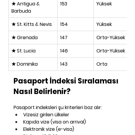
★ Antigua & 
153
Yüksek
Barbuda
★ St. Kitts & Nevis
154
Yüksek
★ Grenada
147
Orta-Yüksek
★ St. Lucia
146
Orta-Yüksek
★ Dominika
143
Orta
Pasaport İndeksi Sıralaması 
Nasıl Belirlenir?
Pasaport indeksleri şu kriterleri baz alır:
Vizesiz girilen ülkeler
Kapıda vize (visa on arrival)
Elektronik vize (e-visa)