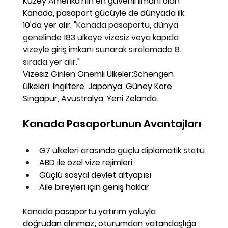
Kuzey Amerika'nın en güvenli limanı olan 
Kanada, pasaport gücüyle de dünyada ilk 
10'da yer alır. 
"Kanada pasaportu, dünya 
genelinde 
183 ülkeye
 vizesiz veya kapıda 
vizeyle giriş imkanı sunarak sıralamada 
8. 
sırada
 yer alır."
Vizesiz Girilen Önemli Ülkeler:
Schengen 
ülkeleri, İngiltere, Japonya, Güney Kore, 
Singapur, Avustralya, Yeni Zelanda.
Kanada Pasaportunun Avantajları
G7 ülkeleri arasında güçlü diplomatik statü
ABD ile özel vize rejimleri
Güçlü sosyal devlet altyapısı
Aile bireyleri için geniş haklar
Kanada pasaportu yatırım yoluyla 
doğrudan
 alınmaz; oturumdan vatandaşlığa 