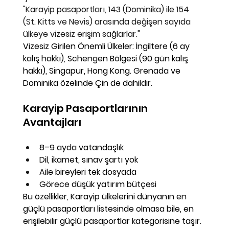
"Karayip pasaportları, 
143 (Dominika) ile 154 
(St. Kitts ve Nevis)
 arasında değişen sayıda 
ülkeye vizesiz erişim sağlarlar."
Vizesiz Girilen Önemli Ülkeler:
 İngiltere (6 ay 
kalış hakkı), Schengen Bölgesi (90 gün kalış 
hakkı), Singapur, Hong Kong. Grenada ve 
Dominika özelinde 
Çin
 de dahildir.
Karayip Pasaportlarının 
Avantajları
8–9 ayda vatandaşlık
Dil, ikamet, sınav şartı yok
Aile bireyleri tek dosyada
Görece düşük yatırım bütçesi
Bu özellikler, Karayip ülkelerini 
dünyanın en 
güçlü pasaportları
 listesinde olmasa bile, 
en 
erişilebilir güçlü pasaportlar
 kategorisine taşır.