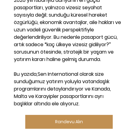
2026 yılı itibarıyla 
dünyanın en güçlü 
pasaportları
, yalnızca vizesiz seyahat 
sayısıyla değil; sunduğu 
küresel hareket 
özgürlüğü
, ekonomik avantajlar, aile hakları ve 
uzun vadeli güvenlik perspektifiyle 
değerlendiriliyor. Bu nedenle pasaport gücü, 
artık sadece “kaç ülkeye vizesiz gidiliyor?” 
sorusunun ötesinde, 
stratejik bir yaşam ve 
yatırım kararı
 haline gelmiş durumda.
Bu yazıda,Sen International olarak size 
sunduğumuz yatırım yoluyla vatandaşlık 
programlarını detaylandırıyor ve Kanada, 
Malta ve Karayipler pasaportlarını ayrı 
başlıklar altında ele alıyoruz.
Randevu Alın